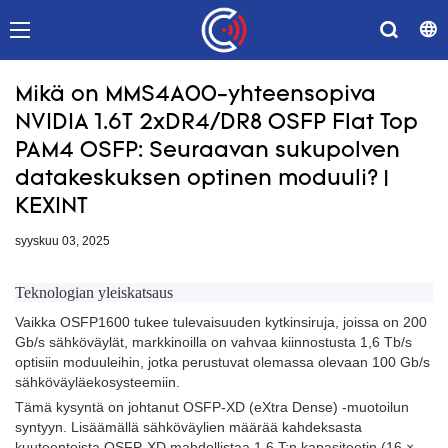
Mikä on MMS4A00-yhteensopiva
NVIDIA 1.6T 2xDR4/DR8 OSFP Flat Top
PAM4 OSFP: Seuraavan sukupolven
datakeskuksen optinen moduuli? |
KEXINT
syyskuu 03, 2025
Teknologian yleiskatsaus
Vaikka OSFP1600 tukee tulevaisuuden kytkinsiruja, joissa on 200
Gb/s sähköväylät, markkinoilla on vahvaa kiinnostusta 1,6 Tb/s
optisiin moduuleihin, jotka perustuvat olemassa olevaan 100 Gb/s
sähköväyläekosysteemiin.
Tämä kysyntä on johtanut OSFP-XD (eXtra Dense) -muotoilun
syntyyn. Lisäämällä sähköväylien määrää kahdeksasta
kuuteentoista OSFP-XD mahdollistaa 1,6 T:n kapasiteetin (16 ×