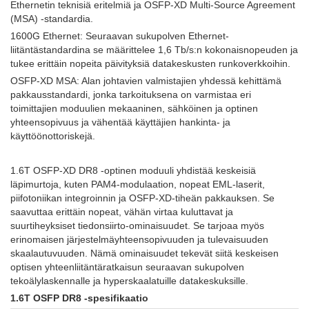
Ethernetin teknisiä eritelmiä ja OSFP-XD Multi-Source Agreement
(MSA) -standardia.
1600G Ethernet: Seuraavan sukupolven Ethernet-
liitäntästandardina se määrittelee 1,6 Tb/s:n kokonaisnopeuden ja
tukee erittäin nopeita päivityksiä datakeskusten runkoverkkoihin.
OSFP-XD MSA: Alan johtavien valmistajien yhdessä kehittämä
pakkausstandardi, jonka tarkoituksena on varmistaa eri
toimittajien moduulien mekaaninen, sähköinen ja optinen
yhteensopivuus ja vähentää käyttäjien hankinta- ja
käyttöönottoriskejä.
1.6T OSFP-XD DR8 -optinen moduuli yhdistää keskeisiä
läpimurtoja, kuten PAM4-modulaation, nopeat EML-laserit,
piifotoniikan integroinnin ja OSFP-XD-tiheän pakkauksen. Se
saavuttaa erittäin nopeat, vähän virtaa kuluttavat ja
suurtiheyksiset tiedonsiirto-ominaisuudet. Se tarjoaa myös
erinomaisen järjestelmäyhteensopivuuden ja tulevaisuuden
skaalautuvuuden. Nämä ominaisuudet tekevät siitä keskeisen
optisen yhteenliitäntäratkaisun seuraavan sukupolven
tekoälylaskennalle ja hyperskaalatuille datakeskuksille.
1.6T OSFP DR8 -spesifikaatio