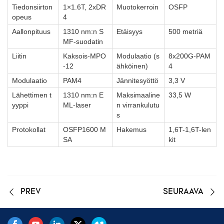
Tiedonsiirton
1×1.6T, 2xDR
Muotokerroin
OSFP
opeus
4
Aallonpituus
1310 nm:n S
Etäisyys
500 metriä
MF-suodatin
Liitin
Kaksois-MPO
Modulaatio (s
8x200G-PAM
-12
ähköinen)
4
Modulaatio
PAM4
Jännitesyöttö
3,3 V
Lähettimen t
1310 nm:n E
Maksimaaline
33,5 W
yyppi
ML-laser
n virrankulutu
s
Protokollat
OSFP1600 M
Hakemus
1,6T-1,6T-len
SA
kit
PREV
SEURAAVA