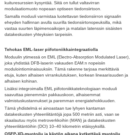
kuituresurssien kysyntää. Siitä on tullut valtavirran
modulaatiomuoto nopeaan optiseen tiedonsiirtoon.
Samalla moduuli varmistaa luotettavan tiedonsiirron signaalin
eheyden hallinnan avulla suurilla tiedonsiirtonopeuksilla, mikä
vastaa suurten läpimenoaikojen ja matalan latenssin sisäisten
datakeskusten yhteyksien tarpeisiin.
Tehokas EML-laser piifotoniikkaintegraatiolla
Moduulin ytimessä on EML (Electro-Absorption Modulated Laser),
joka yhdistää DFB-laserin vakauden EAM:n nopeisiin
modulointiominaisuuksiin. Tämä rakenne tarjoaa merkittäviä
etuja, kuten alhaisen virrankulutuksen, korkean lineaarisuuden ja
alhaisen kohinan.
Lisäksi integroimalla EML piifotoniikkateknologiaan moduuli
saavuttaa pienemmän pakkauskoon, alhaisemmat
valmistuskustannukset ja paremman energiatehokkuuden.
Tämä yhdistelmä ei ainoastaan ​​tue lyhyen kantaman
datakeskusten yhteenliitäntöjä jopa 500 metriin asti, vaan se
skaalautuu myös metroverkkoihin (MAN) ja datakeskusten
yhteenliitäntöihin (DCI) 10–40 kilometrin etäisyyksillä.
OSFP-XD-muotoilu ja käytön aikana kytkettävä muotoilu