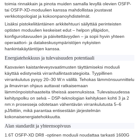
toimia rinnakkain ja pinota muiden samalla levyllä olevien OSFP-
tai OSFP-XD-moduulien kanssa mahdollistaa joustavat
verkkotopologiat ja kokoonpanoyhdistelmät.
Lisäksi pistokeliitäntäinen arkkitehtuuri säilyttää perinteisten
optisten moduulien keskeiset edut – helpon ylläpidon,
konfiguroitavuuden ja päivitettävyyden – ja sopii hyvin yhteen
operaattori- ja datakeskusympäristöjen nykyisten
hankintakäytäntöjen kanssa.
Energiatehokkuus ja tulevaisuuden potentiaali
Kasvavien kaistanleveysvaatimusten täyttämiseksi moduuli
käyttää edistyneitä virranhallintastrategioita. Tyypillinen
virrankulutus pysyy 20–30 W:n välillä. Tehokas lämmönsuunnittelu
ja ilmavirran ohjaus auttavat ratkaisemaan
lämmönpoistohaasteita tiheissä asennuksissa. Tulevaisuudessa
kehityspolku on selvä – DSP-teknologian kehityksen kohti 3 ja 2
nm:n prosesseja odotetaan vähentävän virrankulutusta 5–6
pJ/bittiin, mikä parantaa entisestään järjestelmän
kokonaisenergiatehokkuutta.
Alan standardit ja yhteensopivuus
1.6T OSFP-XD DR8 -optinen moduuli noudattaa tarkasti 1600G