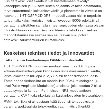
Kun datakeskukset skaalautuvat käsittelemään tekoälyn,
koneoppimisen ja 5G-sovellusten ohjaamia valtavia datamääriä,
tarve suuremmalle kaistanleveydelle ja pienemmälle viiveelle on
kasvanut. 1.6T OSFP-XD DR8 -moduuli vastaa näihin tarpeisiin
tarjoamalla kaksinkertaisen kaistanleveyden 800G-edeltäjiinsä
verrattuna säilyttäen samalla yhteensopivuuden olemassa olevan
infrastruktuurin kanssa. Sen rooli tiheän ja tehokkaan verkon
mahdollistamisessa asettaa sen seuraavan sukupolven
datakeskusarkkitehtuurien kulmakiveksi.
Keskeiset tekniset tiedot ja innovaatiot
Erittäin suuri kaistanleveys PAM4-modulaatiolla
1.6T OSFP-XD DR8 -optinen moduuli saavuttaa 1,6 Tbps:n
kokonaiskaistanleveyden kahdeksan rinnakkaiskanavan kautta,
joista jokainen toimii jopa 212,5 Gb/s:n tiedonsiirtonopeudella.
Tämä nopea tiedonsiirto on mahdollista PAM4-teknologian (4-
level Pulse Amplitude Modulation) ansiosta, joka koodaa 2 bittiä
dataa symbolia kohden. Perinteiseen NRZ-modulaatioon
verrattuna PAM4 kaksinkertaistaa kaistanleveyden hyötysuhteen.
PAM4-tekniikka ei ainoastaan ​​lisää tiedonsiirtonopeuksia ja
paranna spektraalista tehokkuutta, vaan myös vähentää