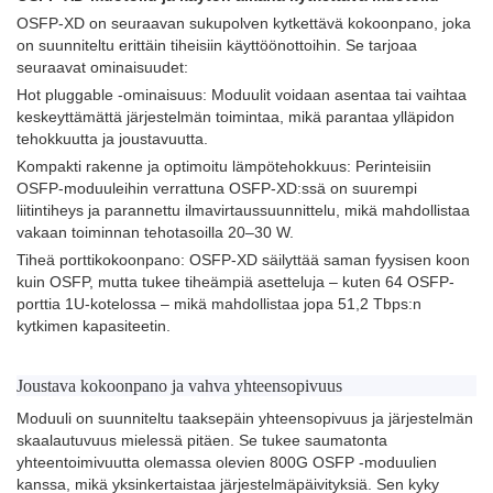
OSFP-XD on seuraavan sukupolven kytkettävä kokoonpano, joka
on suunniteltu erittäin tiheisiin käyttöönottoihin. Se tarjoaa
seuraavat ominaisuudet:
Hot pluggable -ominaisuus: Moduulit voidaan asentaa tai vaihtaa
keskeyttämättä järjestelmän toimintaa, mikä parantaa ylläpidon
tehokkuutta ja joustavuutta.
Kompakti rakenne ja optimoitu lämpötehokkuus: Perinteisiin
OSFP-moduuleihin verrattuna OSFP-XD:ssä on suurempi
liitintiheys ja parannettu ilmavirtaussuunnittelu, mikä mahdollistaa
vakaan toiminnan tehotasoilla 20–30 W.
Tiheä porttikokoonpano: OSFP-XD säilyttää saman fyysisen koon
kuin OSFP, mutta tukee tiheämpiä asetteluja – kuten 64 OSFP-
porttia 1U-kotelossa – mikä mahdollistaa jopa 51,2 Tbps:n
kytkimen kapasiteetin.
Joustava kokoonpano ja vahva yhteensopivuus
Moduuli on suunniteltu taaksepäin yhteensopivuus ja järjestelmän
skaalautuvuus mielessä pitäen. Se tukee saumatonta
yhteentoimivuutta olemassa olevien 800G OSFP -moduulien
kanssa, mikä yksinkertaistaa järjestelmäpäivityksiä. Sen kyky