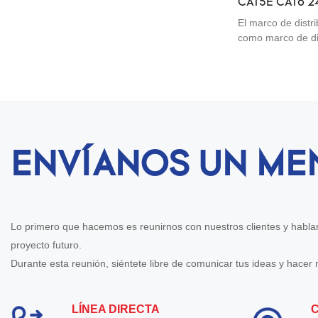
el One-Click Clea
CAT5E CAT6 24
hasta que se escu
red de 48 pue
El marco de distr
Cleaner utiliza l
como marco de dis
hacer avanzar una
componente impor
óptico mientras s
de cables. El disp
garantizar que el 
para gestionar lo
manera efectiva 
end en la oficina
imprescindible pa
cables y dispositi
suficientemente 
siguientes: Gesti
bolsillo de una ca
reduciendo la ocu
de limpieza. Gua
ENVÍANOS UN ME
el entorno de cab
Lo primero que hacemos es reunirnos con nuestros clientes y hablar
proyecto futuro.
Durante esta reunión, siéntete libre de comunicar tus ideas y hace
LÍNEA DIRECTA