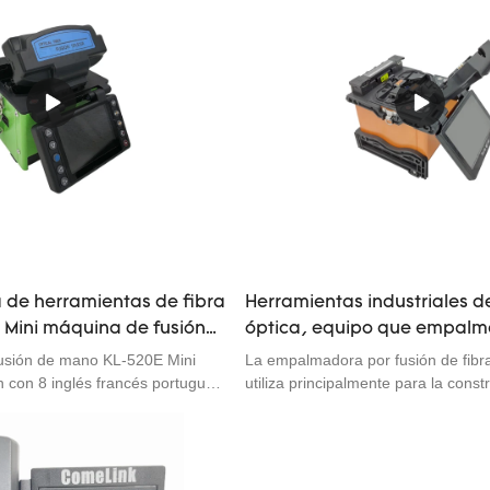
de herramientas de fibra
Herramientas industriales de
l Mini máquina de fusión
óptica, equipo que empal
00 1,3 kg
de la fibra del cuadrado de 
usión de mano KL-520E Mini
La empalmadora por fusión de fibra
del metal
 con 8 inglés francés portugués
utiliza principalmente para la constr
ineación núcleo-núcleo o
mantenimiento de cables ópticos e
estimiento2: Tecnología PAS3:
comunicaciones ópticas, por lo qu
tas Y o pantalla única X/Y4: de
denomina empalmadora por fusión d
 Tamaño: 125 × 105 × 113
El principio de funcionamiento gene