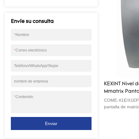
(mm)6: SOC dispo
en uno8: LCD a c
Actualización de 
Envíe su consulta
*
Nombre
*
Correo electrónico
Teléfono/WhatsApp/Skype
nombre de empresa
KEXINT Nivel 
Mmatrix Panta
*
Contenido
alimentación 
COME-X1E/X1EP es
pantalla de matri
retroiluminación)
alimentación PoE
Enviar
entre tres y otra
satisfacer difere