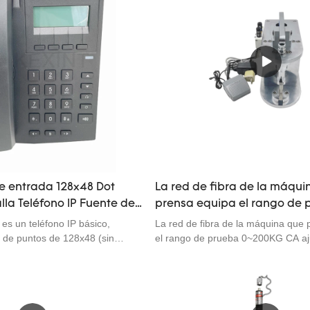
nible7: abrazadera de fibra 3
arco de alto voltaje para derretir l
olor de 3,5 pulgadas9:
de fibra mientras avanza suaveme
software a través del puerto USB
mecanismos de movimiento de alta 
fusionar las dos fibras en una para 
acoplamiento del campo de modo de
de entrada 128x48 Dot
La red de fibra de la máqui
lla Teléfono IP Fuente de
prensa equipa el rango de 
PoE Teléfonos Voip
0~200KG CA ajustable 90-
 un teléfono IP básico,
La red de fibra de la máquina que 
z de puntos de 128x48 (sin
el rango de prueba 0~200KG CA aj
, admite 2 cuentas SIP, fuente de
260VLa máquina prensadora neumá
 (X1EP), llamada de conferencia
vástago de cola de fibra RQ-200KT
s funciones avanzadas; puede
dispositivo desarrollado por Shenz
ntes escenarios de aplicaciones
Technology co., Ltd para recopilar 