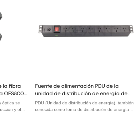
 la fibra
Fuente de alimentación PDU de la
ma OFS800
unidad de distribución de energía de
la aleación
aleación de aluminio de 6 orificios
 óptica se
PDU (Unidad de distribución de energía), también
KEXINT para gabinete de red
ucción y el
conocida como toma de distribución de energía
n
para gabinete, es un producto diseñado para
e también se
proporcionar distribución de energía para equipos
e fibra óptica.
eléctricos montados en gabinetes. Tiene una
ral es usar un
variedad de especificaciones en serie con