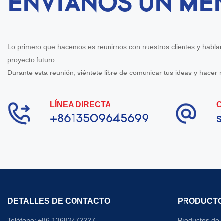
ENVÍANOS UN ME
Lo primero que hacemos es reunirnos con nuestros clientes y hablar
proyecto futuro.
Durante esta reunión, siéntete libre de comunicar tus ideas y hace
LÍNEA DIRECTA
+8613509645699
DETALLES DE CONTACTO
PRODUCT
Teléfono: +86 13682472227
Productos de 