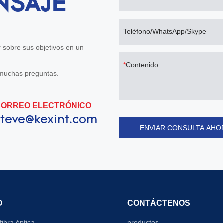
NSAJE
Teléfono/WhatsApp/Skype
 sobre sus objetivos en un
Contenido
r muchas preguntas.
CORREO ELECTRÓNICO
steve@kexint.com
ENVIAR CONSULTA AHO
O
CONTÁCTENOS
fibra óptica
productos