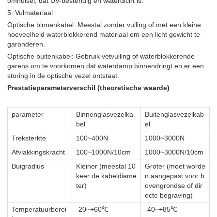
omhulsel, dat UV-bestendig en waterdicht is.
5. Vulmateriaal
Optische binnenkabel: Meestal zonder vulling of met een kleine
hoeveelheid waterblokkerend materiaal om een ​​licht gewicht te
garanderen.
Optische buitenkabel: Gebruik vetvulling of waterblokkerende
garens om te voorkomen dat waterdamp binnendringt en er een
storing in de optische vezel ontstaat.
Prestatieparameterverschil (theoretische waarde)
parameter
Binnenglasvezelka
Buitenglasvezelkab
bel
el
Treksterkte
100~400N
1000~3000N
Afvlakkingskracht
100~1000N/10cm
1000~3000N/10cm
Buigradius
Kleiner (meestal 10
Groter (moet worde
keer de kabeldiame
n aangepast voor b
ter)
ovengrondse of dir
ecte begraving)
Temperatuurberei
-20~+60℃
-40~+85℃