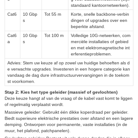
standaard kantoornetwerken).
Cat6
10 Gbp
Tot 55 m
Korte, snelle backbone-verbin
s
dingen of upgrades over een
beperkte afstand.
Cat6
10 Gbp
Tot 100 m
Volledige 10G-netwerken, com
a
s
merciële installaties of gebied
en met elektromagnetische int
erferentieproblemen.
Advies: Stem uw keuze af op zowel uw huidige behoeften als d
e verwachte upgrades. Investeren in een hogere categorie kan
vandaag de dag dure infrastructuurvervangingen in de toekom
st voorkomen.
Stap 2: Kies het type geleider (massief of gevlochten)
Deze keuze hangt af van de vraag of de kabel vast komt te liggen
of regelmatig verplaatst wordt.
Massieve geleider: Gebruikt één dikke koperdraad per geleider.
Biedt superieure elektrische prestaties over afstand en een lagere
demping. Ontworpen voor permanente, vaste installaties (in de
muur, het plafond, patchpanelen).