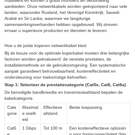
maatwerk en kunnen u gratis monsters ter beoordeling
aanbieden. Onze netwerkkabels worden geëxporteerd naar vele
landen, waaronder Rusland, het Verenigd Koninkrijk, Saoedi-
Arabië en Sri Lanka, waarmee we langdurige
samenwerkingsverbanden hebben opgebouwd. Wij streven
ernaar u superieure producten en diensten te leveren.
Hoe u de juiste koperen netwerkkabel kiest
Bij de keuze voor de optimale koperkabel moeten drie belangrijke
factoren worden geëvalueerd: de vereiste prestaties, de
installatiemethode en de gebruiksomgeving. Een systematische
aanpak garandeert betrouwbaarheid, kosteneffectiviteit en
ondersteuning voor toekomstige behoeften.
Stap 1: Selecteer de prestatiecategorie (Cat5e, Cat6, Cat6a)
De benodigde bandbreedte en transmissieafstand bepalen de
kabelcategorie.
Cate
Maximal
Effectieve
Beste toepassing
gorie
e snelh
afstand
eid
Cat5
1 Gbps
Tot 100 m
Een kosteneffectieve oplossin
e
g voor basisconnectiviteit (bijv.