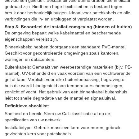
Gevlochten geleider: Bestaat uit vele dunne draden die in elkaar
gedraaid zijn. Biedt een hoge flexibiliteit en is bestand tegen
breuk door herhaaldelijk buigen. Ideaal voor patchkabels en alle
verbindingen die in- en uitpluggen of verplaatst worden.
Stap
3: Beoordeel de installatieomgeving (binnen of buiten)
De omgeving bepaalt welke kabelmantel en beschermende
eigenschappen vereist zijn.
Binnenkabels: hebben doorgaans een standaard PVC-mantel.
Geschikt voor gecontroleerde omgevingen zoals kantoren,
woningen en datacenters.
Buitenkabels: Gemaakt van weerbestendige materialen (bijv. PE-
mantel), UV-behandeld en vaak voorzien van een vochtwerende
gel of tape. Verplicht voor elke buitentoepassing, begraving of
buis die wordt blootgesteld aan temperatuurschommelingen,
zonlicht of vocht. Het gebruik van een binnenkabel buitenshuis
leidt tot snelle degradatie van de mantel en signaaluitval.
Definitieve checklist:
Snelheid en bereik: Stem uw Cat-classificatie af op de
specificaties van uw netwerk.
Installatietype: Gebruik massieve kern voor muren; gebruik
gevlochten kern voor patchkabels.