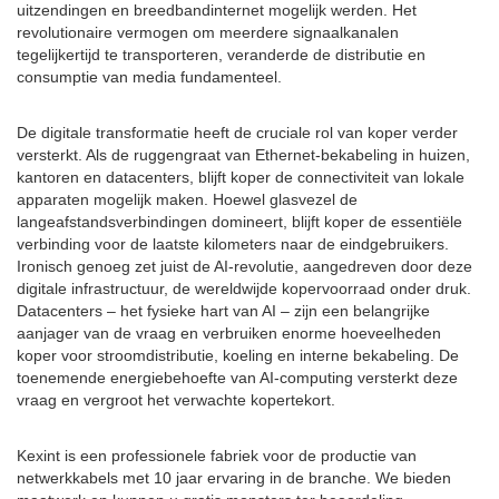
uitzendingen en breedbandinternet mogelijk werden. Het
revolutionaire vermogen om meerdere signaalkanalen
tegelijkertijd te transporteren, veranderde de distributie en
consumptie van media fundamenteel.
De digitale transformatie heeft de cruciale rol van koper verder
versterkt. Als de ruggengraat van Ethernet-bekabeling in huizen,
kantoren en datacenters, blijft koper de connectiviteit van lokale
apparaten mogelijk maken. Hoewel glasvezel de
langeafstandsverbindingen domineert, blijft koper de essentiële
verbinding voor de laatste kilometers naar de eindgebruikers.
Ironisch genoeg zet juist de AI-revolutie, aangedreven door deze
digitale infrastructuur, de wereldwijde kopervoorraad onder druk.
Datacenters – het fysieke hart van AI – zijn een belangrijke
aanjager van de vraag en verbruiken enorme hoeveelheden
koper voor stroomdistributie, koeling en interne bekabeling. De
toenemende energiebehoefte van AI-computing versterkt deze
vraag en vergroot het verwachte kopertekort.
Kexint is een professionele fabriek voor de productie van
netwerkkabels met 10 jaar ervaring in de branche. We bieden