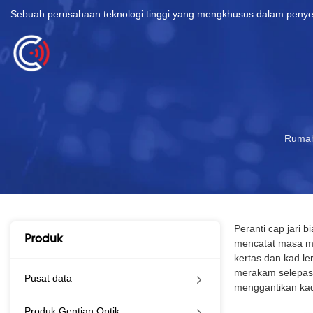
Sebuah perusahaan teknologi tinggi yang mengkhusus dalam penye
Ruma
Peranti cap jari 
Produk
mencatat masa ma
kertas dan kad le
merakam selepas 
Pusat data
menggantikan ka
Produk Gentian Optik