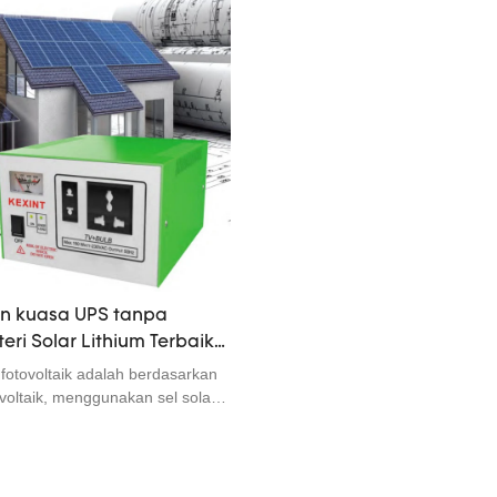
an kuasa UPS tanpa
ri Solar Lithium Terbaik
- KEXINT
fotovoltaik adalah berdasarkan
ovoltaik, menggunakan sel solar
cara langsung tenaga cahaya
enaga elektrik. Tidak kira sama
 secara bebas atau
grid, sistem penjanaan kuasa