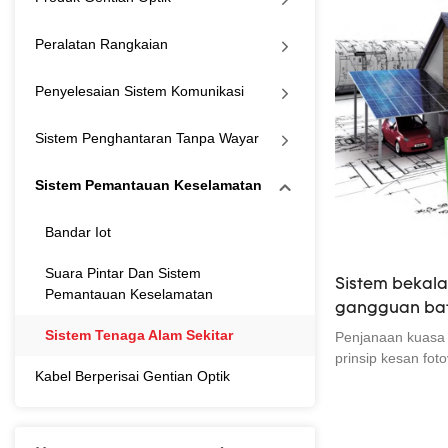
Peralatan Rangkaian
Penyelesaian Sistem Komunikasi
Sistem Penghantaran Tanpa Wayar
Sistem Pemantauan Keselamatan
Bandar Iot
Suara Pintar Dan Sistem
Sistem bekal
Pemantauan Keselamatan
gangguan bate
Harga Kilang 
Sistem Tenaga Alam Sekitar
Penjanaan kuasa 
prinsip kesan fot
Kabel Berperisai Gentian Optik
untuk menukar se
matahari kepada t
ada ia digunakan
disambungkan ke 