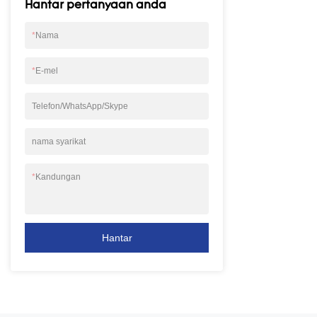
Hantar pertanyaan anda
fotovoltaik teruta
bahagian: panel 
*
Nama
penyongsang.UPS i
yang menukar ku
penyongsang. Ia 
*
E-mel
menyediakan bek
yang stabil untuk
Telefon/WhatsApp/Skype
komputer atau per
seperti stesen pa
nama syarikat
*
Kandungan
Hantar