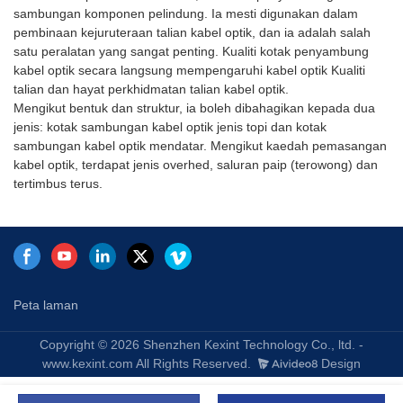
Tambah Kehilangan ion: Tiada
dengan port ekspresi, mudah
sambungan komponen pelindung. Ia mesti digunakan dalam
kehilangan tambahan apabila
untuk penyelenggaraan dan
pembinaan kejuruteraan talian kabel optik, dan ia adalah salah
gentian optik digulung dalam
pemasangan.6. Kotak Pemisah
satu peralatan yang sangat penting. Kualiti kotak penyambung
dulang sambatan7. Masa
Gentian Optik boleh dipasang
kabel optik secara langsung mempengaruhi kabel optik Kualiti
penuaan bahan kepungan
dengan cara dipasang di
talian dan hayat perkhidmatan talian kabel optik.
adalah melebihi 20
dinding atau dipasang pada
Mengikut bentuk dan struktur, ia boleh dibahagikan kepada dua
tahunPermohonan:sistem
tiang, sesuai untuk kegunaan
jenis: kotak sambungan kabel optik jenis topi dan kotak
CATVKomunikasi gentian
dalaman dan
sambungan kabel optik mendatar. Mengikut kaedah pemasangan
optikFTTXPenumpuan
luaran.Permohonan:Rangkaian
kabel optik, terdapat jenis overhed, saluran paip (terowong) dan
rangkaian gentian
CATVKomunikasi gentian
tertimbus terus.
optikRangkaian capaian
optikFTTXPenumpuan
gentian optik
rangkaian gentian
optikRangkaian capaian
gentian optikDigunakan secara
meluas dalam rangkaian
capaian FTTHRangkaian
Peta laman
telekomunikasiRangkaian
komunikasi dataRangkaian
Copyright © 2026 Shenzhen Kexint Technology Co., ltd. -
kawasan setempatKelebihan
www.kexint.com All Rights Reserved.
Design
kami:1. Balasan yang baik:
Pertanyaan anda berkaitan